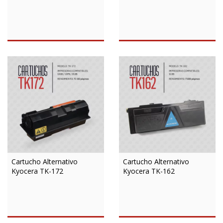
Cartucho Alternativo
Cartucho Alternativo
Kyocera TK-172
Kyocera TK-162