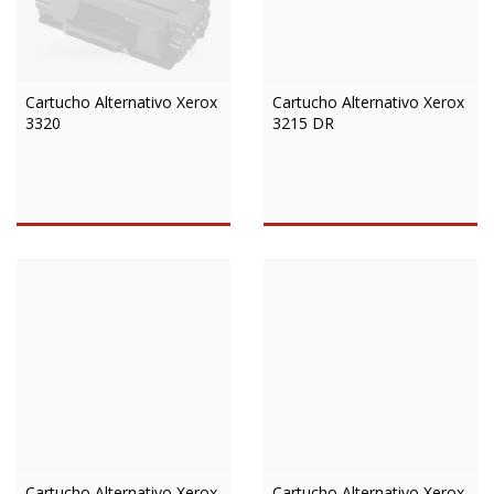
Cartucho Alternativo Xerox
Cartucho Alternativo Xerox
3320
3215 DR
Cartucho Alternativo Xerox
Cartucho Alternativo Xerox