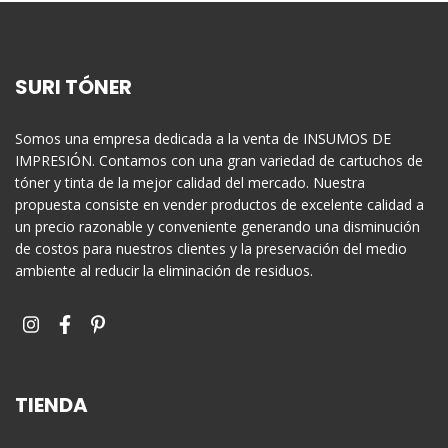
SURI TÓNER
Somos una empresa dedicada a la venta de INSUMOS DE
IMPRESIÓN. Contamos con una gran variedad de cartuchos de
tóner y tinta de la mejor calidad del mercado. Nuestra
propuesta consiste en vender productos de excelente calidad a
un precio razonable y conveniente generando una disminución
de costos para nuestros clientes y la preservación del medio
ambiente al reducir la eliminación de residuos.
TIENDA