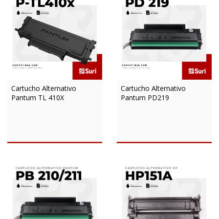
Cartucho Alternativo
Cartucho Alternativo
Pantum TL 410X
Pantum PD219