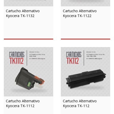
Cartucho Alternativo
Cartucho Alternativo
Kyocera TK-1132
Kyocera TK-1122
Cartucho Alternativo
Cartucho Alternativo
Kyocera TK-1112
Kyocera TK-112