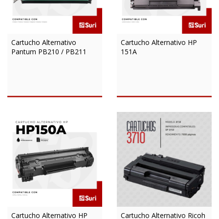
Cartucho Alternativo
Cartucho Alternativo HP
Pantum PB210 / PB211
151A
Cartucho Alternativo HP
Cartucho Alternativo Ricoh