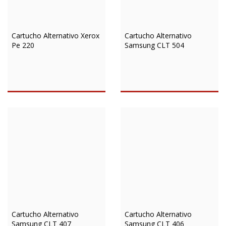
Cartucho Alternativo Xerox
Cartucho Alternativo
Pe 220
Samsung CLT 504
Cartucho Alternativo
Cartucho Alternativo
Samsung CLT 407
Samsung CLT 406