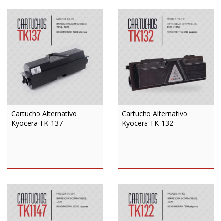
Cartucho Alternativo
Cartucho Alternativo
Kyocera TK-137
Kyocera TK-132