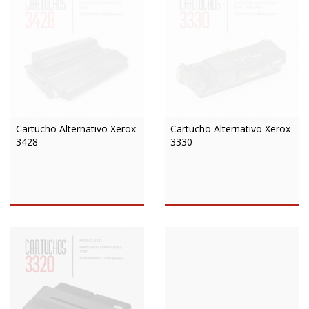
Cartucho Alternativo Xerox
Cartucho Alternativo Xerox
3428
3330