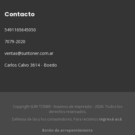
Contacto
5491165645050
7079-2020
ventas@suritoner.com.ar
Carlos Calvo 3614 - Boedo
Copyright SURI TONER - Insumos de impresión - 2026. Todos los
derechos reservados.
Defensa de las y los consumidores. Para reclamos
ingresá acá.
Botón de arrepentimiento