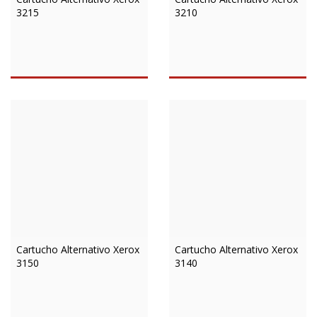
3215
3210
Cartucho Alternativo Xerox
Cartucho Alternativo Xerox
3150
3140